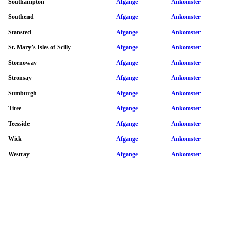
Southampton
Afgange
Ankomster
Southend
Afgange
Ankomster
Stansted
Afgange
Ankomster
St. Mary’s Isles of Scilly
Afgange
Ankomster
Stornoway
Afgange
Ankomster
Stronsay
Afgange
Ankomster
Sumburgh
Afgange
Ankomster
Tiree
Afgange
Ankomster
Teesside
Afgange
Ankomster
Wick
Afgange
Ankomster
Westray
Afgange
Ankomster