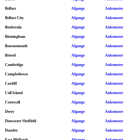
Belfast
Afgange
Ankomster
Belfast City
Afgange
Ankomster
Benbecula
Afgange
Ankomster
Birmingham
Afgange
Ankomster
Bournemouth
Afgange
Ankomster
Bristol
Afgange
Ankomster
Cambridge
Afgange
Ankomster
Campbeltown
Afgange
Ankomster
Cardiff
Afgange
Ankomster
Coll Island
Afgange
Ankomster
Cornwall
Afgange
Ankomster
Derry
Afgange
Ankomster
Doncaster Sheffield
Afgange
Ankomster
Dundee
Afgange
Ankomster
East Midlands
Afgange
Ankomster