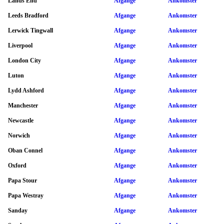
Lands End
Afgange
Ankomster
Leeds Bradford
Afgange
Ankomster
Lerwick Tingwall
Afgange
Ankomster
Liverpool
Afgange
Ankomster
London City
Afgange
Ankomster
Luton
Afgange
Ankomster
Lydd Ashford
Afgange
Ankomster
Manchester
Afgange
Ankomster
Newcastle
Afgange
Ankomster
Norwich
Afgange
Ankomster
Oban Connel
Afgange
Ankomster
Oxford
Afgange
Ankomster
Papa Stour
Afgange
Ankomster
Papa Westray
Afgange
Ankomster
Sanday
Afgange
Ankomster