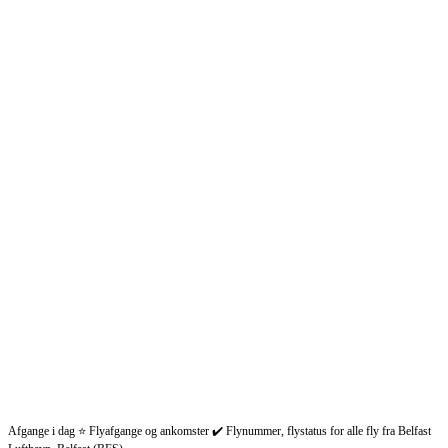
Afgange i dag ⭐ Flyafgange og ankomster ✔️ Flynummer, flystatus for alle fly fra Belfast