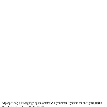
Afgange i dag ⭐ Flyafgange og ankomster ✔️ Flynummer, flystatus for alle fly fra Berlin