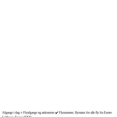
Afgange i dag ⭐ Flyafgange og ankomster ✔️ Flynummer, flystatus for alle fly fra Exeter