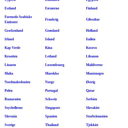
Estland
Færøerne
Finland
Forenede Arabiske
Frankrig
Gibraltar
Emirater
Grækenland
Grønland
Holland
Irland
Island
Italien
Kap Verde
Kina
Kosovo
Kroatien
Letland
Libanon
Litauen
Luxembourg
Maldiverne
Malta
Marokko
Montenegro
Nordmakedonien
Norge
Østrig
Polen
Portugal
Qatar
Rumænien
Schweiz
Serbien
Seychellerne
Singapore
Slovakiet
Slovenia
Spanien
Storbritannien
Sverige
Thailand
Tjekkiet