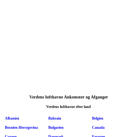
Verdens lufthavne Ankomster og Afganger
Verdens lufthavne efter land
Albanien
Bahrain
Belgien
Bosnien-Hercegovina
Bulgarien
Canada
Cypern
Danmark
Egypten