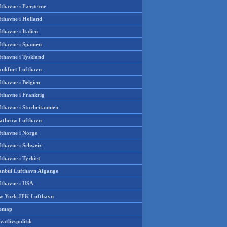
fthavne i Færøerne
fthavne i Holland
thavne i Italien
fthavne i Spanien
fthavne i Tyskland
ankfurt Lufthavn
thavne i Belgien
fthavne i Frankrig
thavne i Storbritannien
athrow Lufthavn
fthavne i Norge
fthavne i Schweiz
thavne i Tyrkiet
tanbul Lufthavn Afgange
fthavne i USA
w York JFK Lufthavn
temap
vatlivspolitik