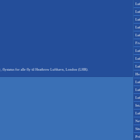
Lu
Lu
Luf
Lu
Lu
Fr
Luf
Lu
Luf
flystatus for alle fly til Heathrow Lufthavn, London (LHR).
He
Lu
Lu
Luf
Is
Lu
Ne
Si
Pri