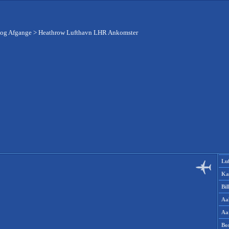
 og Afgange
>
Heathrow Lufthavn LHR Ankomster
Lu
Ka
Bi
Aa
Aa
Bo