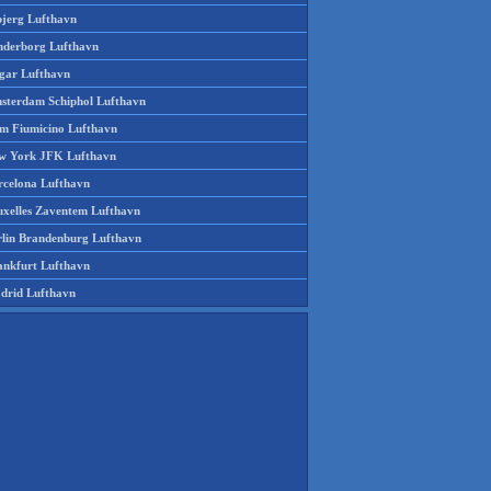
bjerg Lufthavn
nderborg Lufthavn
gar Lufthavn
sterdam Schiphol Lufthavn
m Fiumicino Lufthavn
w York JFK Lufthavn
rcelona Lufthavn
uxelles Zaventem Lufthavn
rlin Brandenburg Lufthavn
ankfurt Lufthavn
drid Lufthavn