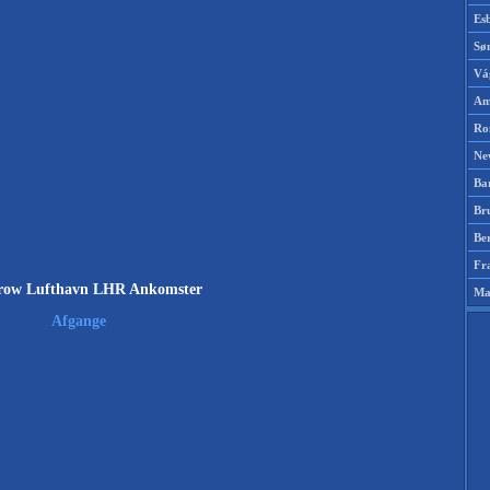
Es
Sø
Vá
Am
Ro
Ne
Ba
Br
Be
Fr
row Lufthavn LHR Ankomster
Ma
Afgange