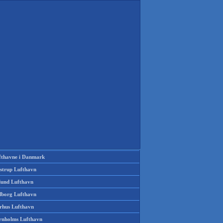
fthavne i Danmark
strup Lufthavn
llund Lufthavn
lborg Lufthavn
rhus Lufthavn
rnholms Lufthavn