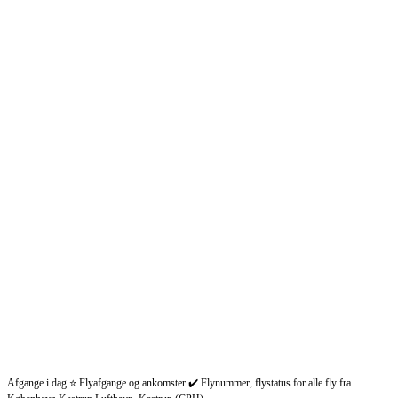
Afgange i dag ⭐ Flyafgange og ankomster ✔️ Flynummer, flystatus for alle fly fra