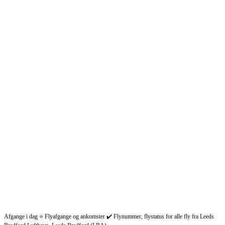
Afgange i dag ⭐ Flyafgange og ankomster ✔️ Flynummer, flystatus for alle fly fra Leeds