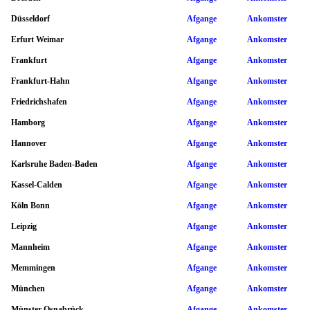
Düsseldorf
Afgange
Ankomster
Erfurt Weimar
Afgange
Ankomster
Frankfurt
Afgange
Ankomster
Frankfurt-Hahn
Afgange
Ankomster
Friedrichshafen
Afgange
Ankomster
Hamborg
Afgange
Ankomster
Hannover
Afgange
Ankomster
Karlsruhe Baden-Baden
Afgange
Ankomster
Kassel-Calden
Afgange
Ankomster
Köln Bonn
Afgange
Ankomster
Leipzig
Afgange
Ankomster
Mannheim
Afgange
Ankomster
Memmingen
Afgange
Ankomster
München
Afgange
Ankomster
Münster Osnabrück
Afgange
Ankomster