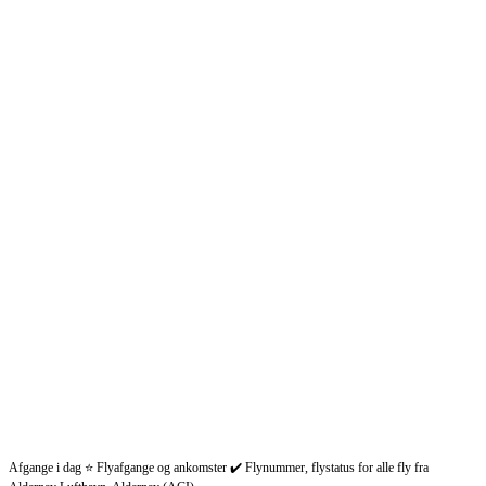
Afgange i dag ⭐ Flyafgange og ankomster ✔️ Flynummer, flystatus for alle fly fra