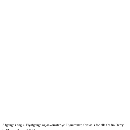
Afgange i dag ⭐ Flyafgange og ankomster ✔️ Flynummer, flystatus for alle fly fra Derry