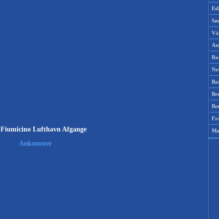
Es
Sø
Vá
Am
Ro
Ne
Ba
Br
Be
Fr
Fiumicino Lufthavn Afgange
Ma
Ankomster