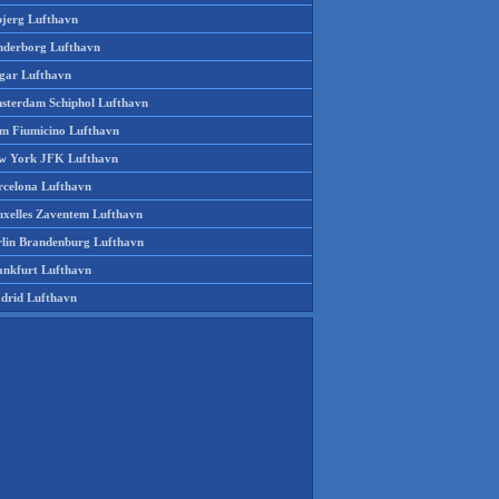
bjerg Lufthavn
nderborg Lufthavn
gar Lufthavn
sterdam Schiphol Lufthavn
m Fiumicino Lufthavn
w York JFK Lufthavn
rcelona Lufthavn
uxelles Zaventem Lufthavn
rlin Brandenburg Lufthavn
ankfurt Lufthavn
drid Lufthavn