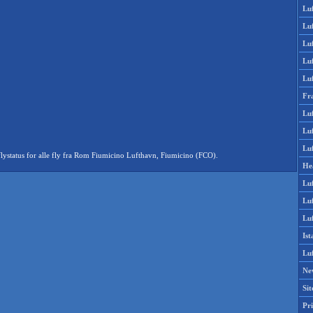
Lu
Lu
Luf
Lu
Lu
Fr
Luf
Lu
Luf
ystatus for alle fly fra Rom Fiumicino Lufthavn, Fiumicino (FCO).
He
Lu
Lu
Luf
Is
Lu
Ne
Si
Pri