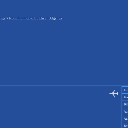
ange
>
Rom Fiumicino Lufthavn Afgange
Lu
Ka
Bi
Aa
Aa
Bo