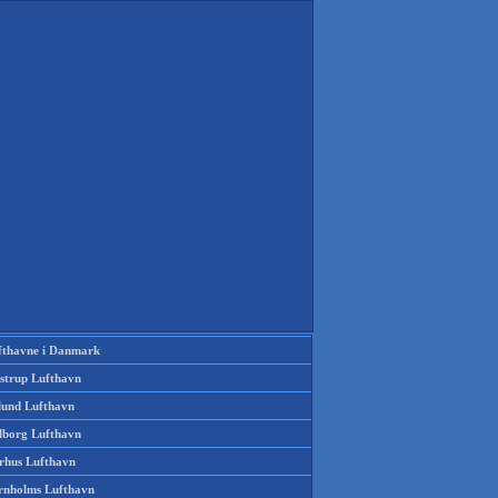
fthavne i Danmark
strup Lufthavn
llund Lufthavn
lborg Lufthavn
rhus Lufthavn
rnholms Lufthavn