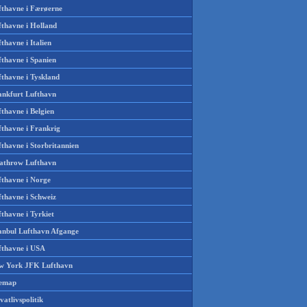
fthavne i Færøerne
fthavne i Holland
thavne i Italien
fthavne i Spanien
fthavne i Tyskland
ankfurt Lufthavn
thavne i Belgien
fthavne i Frankrig
thavne i Storbritannien
athrow Lufthavn
fthavne i Norge
fthavne i Schweiz
thavne i Tyrkiet
tanbul Lufthavn Afgange
fthavne i USA
w York JFK Lufthavn
temap
vatlivspolitik