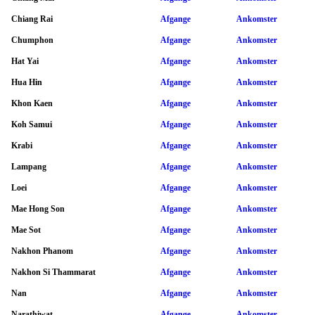
Chiang Rai
Afgange
Ankomster
Chumphon
Afgange
Ankomster
Hat Yai
Afgange
Ankomster
Hua Hin
Afgange
Ankomster
Khon Kaen
Afgange
Ankomster
Koh Samui
Afgange
Ankomster
Krabi
Afgange
Ankomster
Lampang
Afgange
Ankomster
Loei
Afgange
Ankomster
Mae Hong Son
Afgange
Ankomster
Mae Sot
Afgange
Ankomster
Nakhon Phanom
Afgange
Ankomster
Nakhon Si Thammarat
Afgange
Ankomster
Nan
Afgange
Ankomster
Narathiwat
Afgange
Ankomster