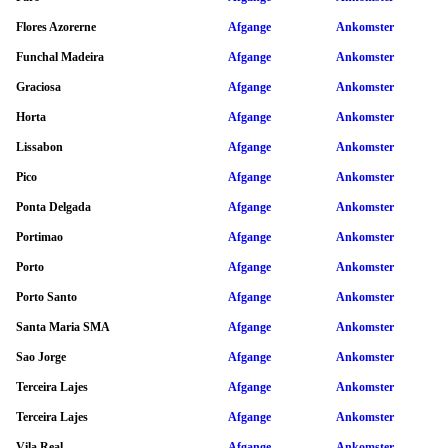
Flores Azorerne
Afgange
Ankomster
Funchal Madeira
Afgange
Ankomster
Graciosa
Afgange
Ankomster
Horta
Afgange
Ankomster
Lissabon
Afgange
Ankomster
Pico
Afgange
Ankomster
Ponta Delgada
Afgange
Ankomster
Portimao
Afgange
Ankomster
Porto
Afgange
Ankomster
Porto Santo
Afgange
Ankomster
Santa Maria SMA
Afgange
Ankomster
Sao Jorge
Afgange
Ankomster
Terceira Lajes
Afgange
Ankomster
Terceira Lajes
Afgange
Ankomster
Vila Real
Afgange
Ankomster