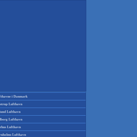
fthavne i Danmark
strup Lufthavn
llund Lufthavn
lborg Lufthavn
rhus Lufthavn
rnholms Lufthavn