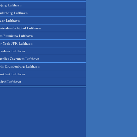
bjerg Lufthavn
nderborg Lufthavn
gar Lufthavn
sterdam Schiphol Lufthavn
m Fiumicino Lufthavn
w York JFK Lufthavn
rcelona Lufthavn
uxelles Zaventem Lufthavn
rlin Brandenburg Lufthavn
ankfurt Lufthavn
drid Lufthavn