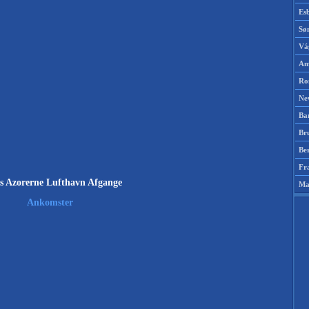
Es
Sø
Vá
Am
Ro
Ne
Ba
Br
Be
Fr
es Azorerne Lufthavn Afgange
Ma
Ankomster