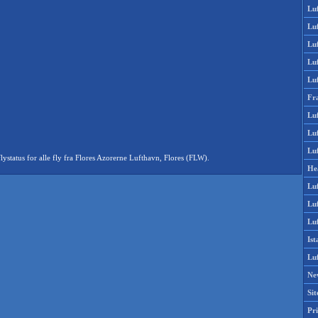
Lu
Lu
Luf
Lu
Lu
Fr
Luf
Lu
Luf
tatus for alle fly fra Flores Azorerne Lufthavn, Flores (FLW).
He
Lu
Lu
Luf
Is
Lu
Ne
Si
Pri