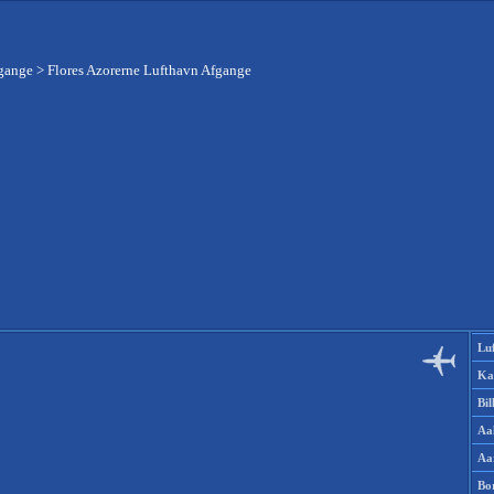
fgange
>
Flores Azorerne Lufthavn Afgange
Lu
Ka
Bi
Aa
Aa
Bo