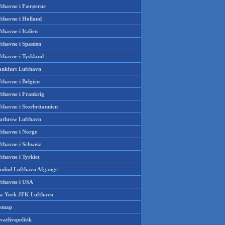
fthavne i Færøerne
fthavne i Holland
thavne i Italien
fthavne i Spanien
fthavne i Tyskland
ankfurt Lufthavn
thavne i Belgien
fthavne i Frankrig
thavne i Storbritannien
athrow Lufthavn
fthavne i Norge
fthavne i Schweiz
thavne i Tyrkiet
tanbul Lufthavn Afgange
fthavne i USA
w York JFK Lufthavn
temap
vatlivspolitik