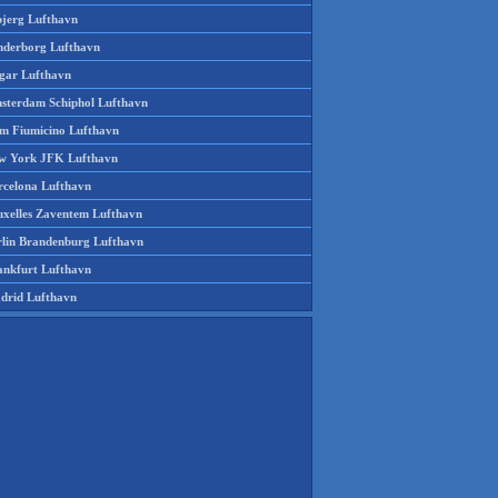
bjerg Lufthavn
nderborg Lufthavn
gar Lufthavn
sterdam Schiphol Lufthavn
m Fiumicino Lufthavn
w York JFK Lufthavn
rcelona Lufthavn
uxelles Zaventem Lufthavn
rlin Brandenburg Lufthavn
ankfurt Lufthavn
drid Lufthavn