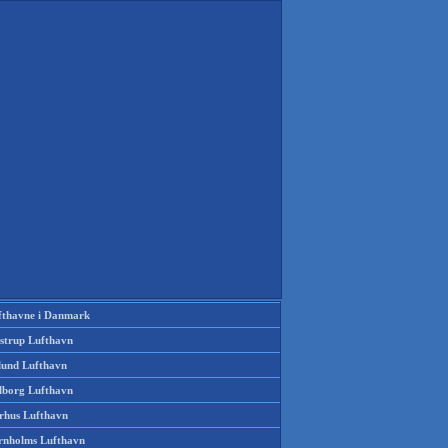
fthavne i Danmark
strup Lufthavn
llund Lufthavn
lborg Lufthavn
rhus Lufthavn
rnholms Lufthavn