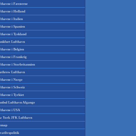
fthavne i Færøerne
fthavne i Holland
thavne i Italien
fthavne i Spanien
fthavne i Tyskland
ankfurt Lufthavn
thavne i Belgien
fthavne i Frankrig
thavne i Storbritannien
athrow Lufthavn
fthavne i Norge
fthavne i Schweiz
thavne i Tyrkiet
tanbul Lufthavn Afgange
fthavne i USA
w York JFK Lufthavn
temap
vatlivspolitik