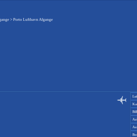
fgange
>
Porto Lufthavn Afgange
Lu
Ka
Bi
Aa
Aa
Bo