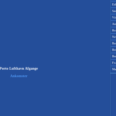
Es
Sø
Vá
Am
Ro
Ne
Ba
Br
Be
Fr
Porto Lufthavn Afgange
Ma
Ankomster