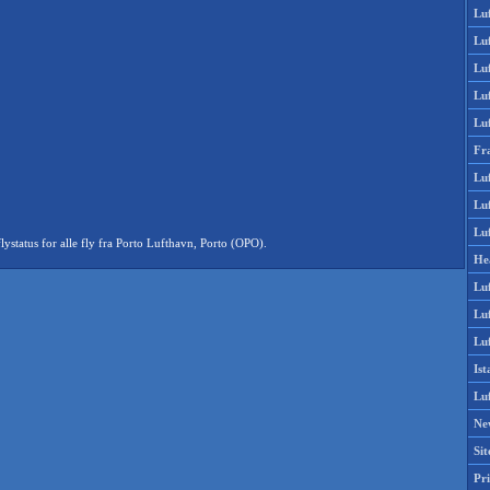
Lu
Lu
Luf
Lu
Lu
Fr
Luf
Lu
Luf
status for alle fly fra Porto Lufthavn, Porto (OPO).
He
Lu
Lu
Luf
Is
Lu
Ne
Si
Pri