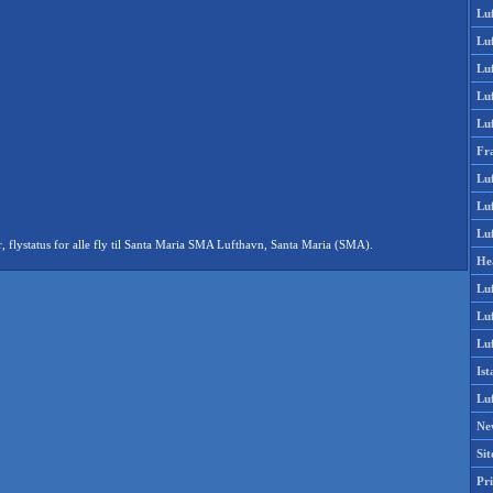
Lu
Lu
Luf
Lu
Lu
Fr
Luf
Lu
Luf
lystatus for alle fly til Santa Maria SMA Lufthavn, Santa Maria (SMA).
He
Lu
Lu
Luf
Is
Lu
Ne
Si
Pri