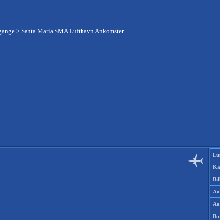
fgange
>
Santa Maria SMA Lufthavn Ankomster
Lu
Ka
Bi
Aa
Aa
Bo