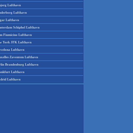
bjerg Lufthavn
nderborg Lufthavn
gar Lufthavn
sterdam Schiphol Lufthavn
m Fiumicino Lufthavn
w York JFK Lufthavn
rcelona Lufthavn
uxelles Zaventem Lufthavn
rlin Brandenburg Lufthavn
ankfurt Lufthavn
drid Lufthavn