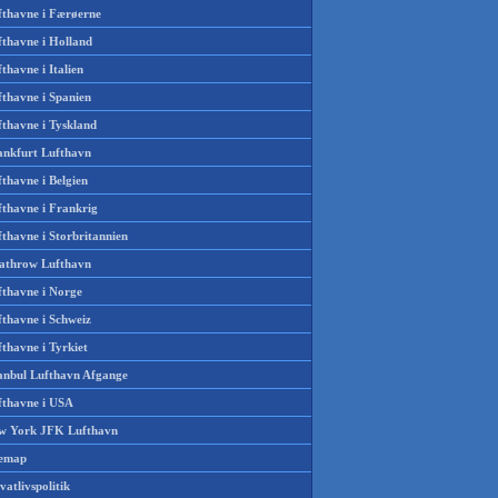
fthavne i Færøerne
fthavne i Holland
thavne i Italien
fthavne i Spanien
fthavne i Tyskland
ankfurt Lufthavn
thavne i Belgien
fthavne i Frankrig
thavne i Storbritannien
athrow Lufthavn
fthavne i Norge
fthavne i Schweiz
thavne i Tyrkiet
tanbul Lufthavn Afgange
fthavne i USA
w York JFK Lufthavn
temap
vatlivspolitik