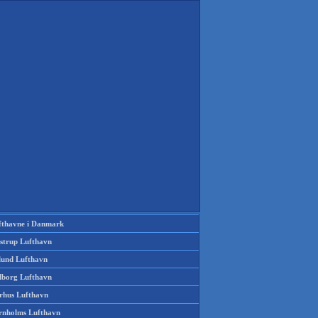
fthavne i Danmark
strup Lufthavn
llund Lufthavn
lborg Lufthavn
rhus Lufthavn
rnholms Lufthavn