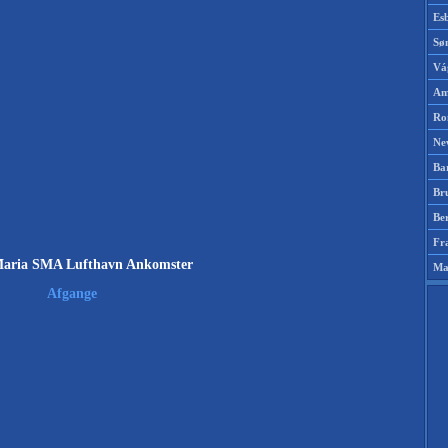
Es
Sø
Vá
Am
Ro
Ne
Ba
Br
Be
Fr
Maria SMA Lufthavn Ankomster
Ma
Afgange