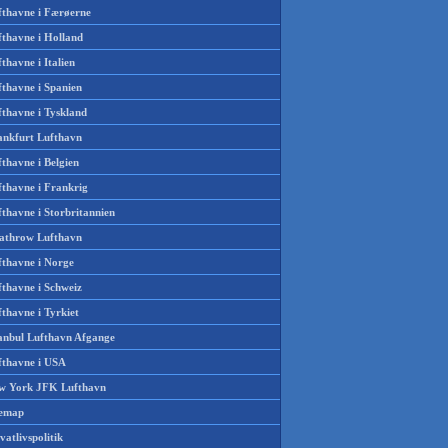
fthavne i Færøerne
fthavne i Holland
thavne i Italien
fthavne i Spanien
fthavne i Tyskland
ankfurt Lufthavn
thavne i Belgien
fthavne i Frankrig
thavne i Storbritannien
athrow Lufthavn
fthavne i Norge
fthavne i Schweiz
thavne i Tyrkiet
tanbul Lufthavn Afgange
fthavne i USA
w York JFK Lufthavn
temap
vatlivspolitik