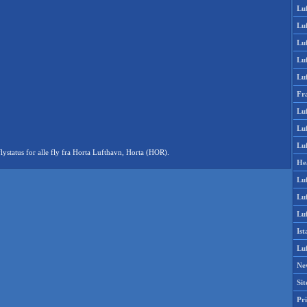
Lu
Lu
Luf
Lu
Lu
Fr
Luf
Lu
Luf
status for alle fly fra Horta Lufthavn, Horta (HOR).
He
Lu
Lu
Luf
Is
Lu
Ne
Si
Pri