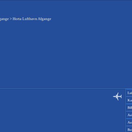
fgange
>
Horta Lufthavn Afgange
Lu
Ka
Bi
Aa
Aa
Bo