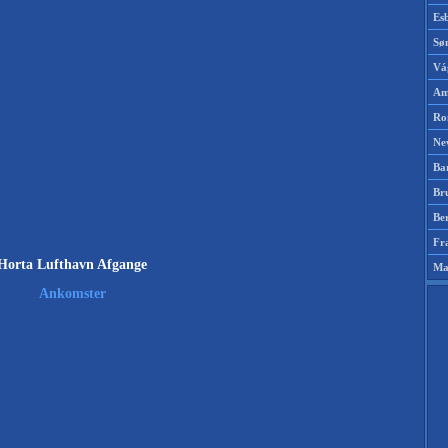
Es
Sø
Vá
Am
Ro
Ne
Ba
Br
Be
Fr
Horta Lufthavn Afgange
Ma
Ankomster