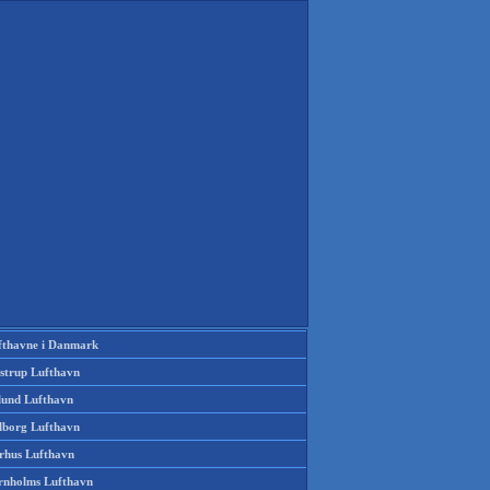
fthavne i Danmark
strup Lufthavn
llund Lufthavn
lborg Lufthavn
rhus Lufthavn
rnholms Lufthavn