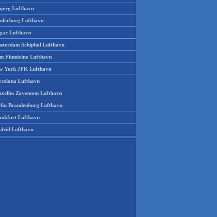
bjerg Lufthavn
nderborg Lufthavn
gar Lufthavn
sterdam Schiphol Lufthavn
m Fiumicino Lufthavn
w York JFK Lufthavn
rcelona Lufthavn
uxelles Zaventem Lufthavn
rlin Brandenburg Lufthavn
ankfurt Lufthavn
drid Lufthavn