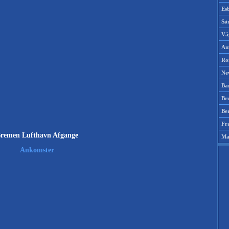
Es
Sø
Vá
Am
Ro
Ne
Ba
Br
Be
Fr
remen Lufthavn Afgange
Ma
Ankomster