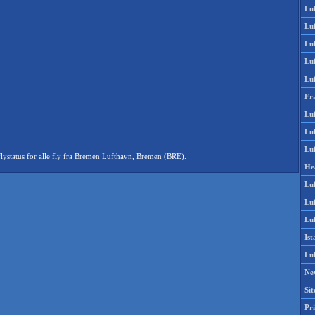
Lu
Lu
Luf
Lu
Lu
Fr
Luf
Lu
Luf
ystatus for alle fly fra Bremen Lufthavn, Bremen (BRE).
He
Lu
Lu
Luf
Is
Lu
Ne
Si
Pri