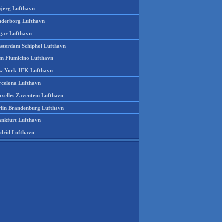
bjerg Lufthavn
nderborg Lufthavn
gar Lufthavn
sterdam Schiphol Lufthavn
m Fiumicino Lufthavn
w York JFK Lufthavn
rcelona Lufthavn
uxelles Zaventem Lufthavn
rlin Brandenburg Lufthavn
ankfurt Lufthavn
drid Lufthavn