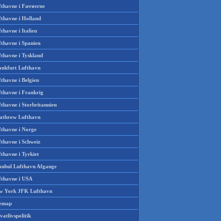
fthavne i Færøerne
fthavne i Holland
thavne i Italien
fthavne i Spanien
fthavne i Tyskland
ankfurt Lufthavn
thavne i Belgien
fthavne i Frankrig
thavne i Storbritannien
athrow Lufthavn
fthavne i Norge
fthavne i Schweiz
thavne i Tyrkiet
tanbul Lufthavn Afgange
fthavne i USA
w York JFK Lufthavn
temap
vatlivspolitik