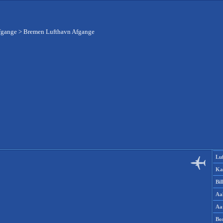
fgange
>
Bremen Lufthavn Afgange
Lu
Ka
Bi
Aa
Aa
Bo