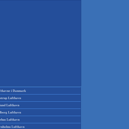
fthavne i Danmark
strup Lufthavn
llund Lufthavn
lborg Lufthavn
rhus Lufthavn
rnholms Lufthavn