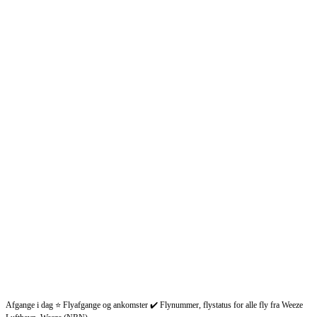
Afgange i dag ⭐ Flyafgange og ankomster ✔️ Flynummer, flystatus for alle fly fra Weeze