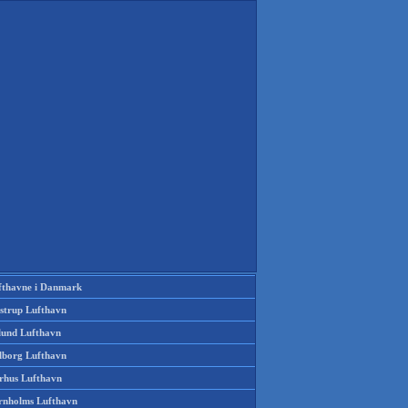
fthavne i Danmark
strup Lufthavn
llund Lufthavn
lborg Lufthavn
rhus Lufthavn
rnholms Lufthavn