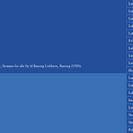
Lu
Lu
Luf
Lu
Lu
Fr
Luf
Lu
Luf
flystatus for alle fly til Ranong Lufthavn, Ranong (UNN).
He
Lu
Lu
Luf
Is
Lu
Ne
Si
Pri