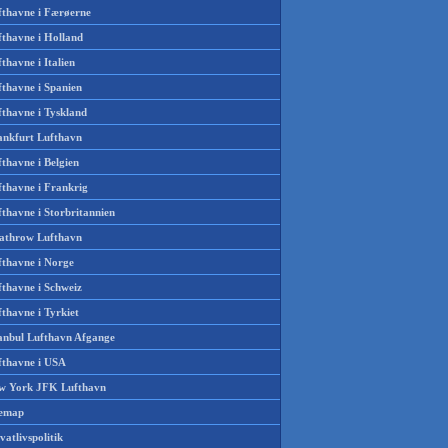
fthavne i Færøerne
fthavne i Holland
thavne i Italien
fthavne i Spanien
fthavne i Tyskland
ankfurt Lufthavn
thavne i Belgien
fthavne i Frankrig
thavne i Storbritannien
athrow Lufthavn
fthavne i Norge
fthavne i Schweiz
thavne i Tyrkiet
tanbul Lufthavn Afgange
fthavne i USA
w York JFK Lufthavn
temap
vatlivspolitik