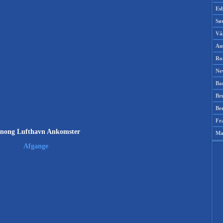
Es
Sø
Vá
Am
Ro
Ne
Ba
Br
Be
Fr
nong Lufthavn Ankomster
Ma
Afgange