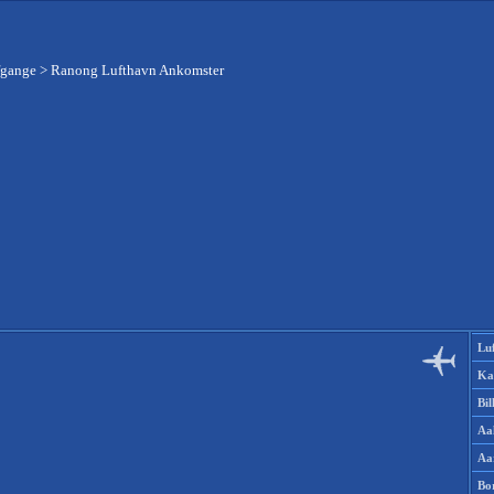
fgange
>
Ranong Lufthavn Ankomster
Lu
Ka
Bi
Aa
Aa
Bo