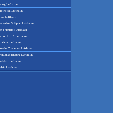
bjerg Lufthavn
nderborg Lufthavn
gar Lufthavn
sterdam Schiphol Lufthavn
m Fiumicino Lufthavn
w York JFK Lufthavn
rcelona Lufthavn
uxelles Zaventem Lufthavn
rlin Brandenburg Lufthavn
ankfurt Lufthavn
drid Lufthavn