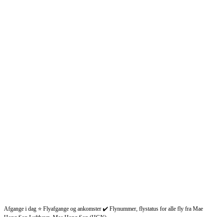
Afgange i dag ⭐ Flyafgange og ankomster ✔️ Flynummer, flystatus for alle fly fra Mae