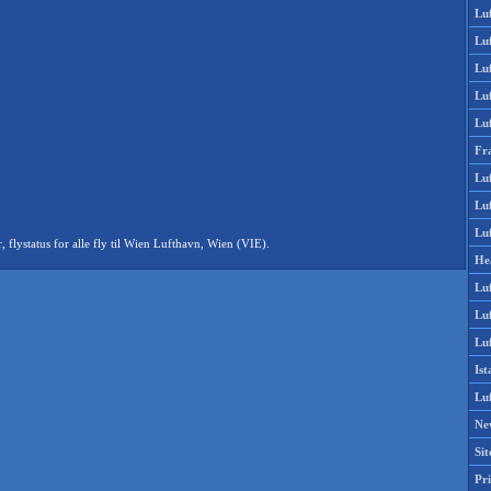
Lu
Lu
Luf
Lu
Lu
Fr
Luf
Lu
Luf
lystatus for alle fly til Wien Lufthavn, Wien (VIE).
He
Lu
Lu
Luf
Is
Lu
Ne
Si
Pri