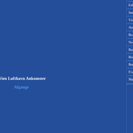
Es
Sø
Vá
Am
Ro
Ne
Ba
Br
Be
Fr
ien Lufthavn Ankomster
Ma
Afgange