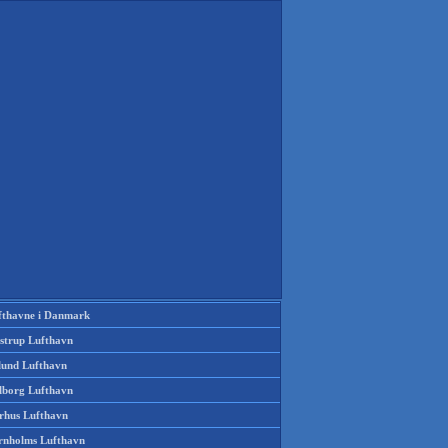
fthavne i Danmark
strup Lufthavn
llund Lufthavn
lborg Lufthavn
rhus Lufthavn
rnholms Lufthavn