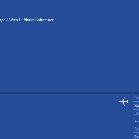
nge
>
Wien Lufthavn Ankomster
Lu
Ka
Bi
Aa
Aa
Bo