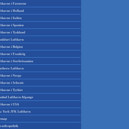
fthavne i Færøerne
fthavne i Holland
thavne i Italien
fthavne i Spanien
fthavne i Tyskland
ankfurt Lufthavn
thavne i Belgien
fthavne i Frankrig
thavne i Storbritannien
athrow Lufthavn
fthavne i Norge
fthavne i Schweiz
thavne i Tyrkiet
tanbul Lufthavn Afgange
fthavne i USA
w York JFK Lufthavn
temap
vatlivspolitik