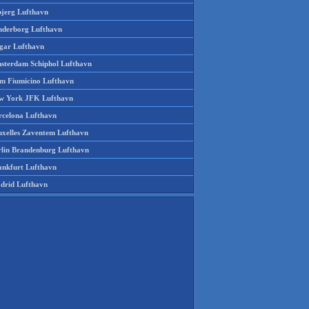
bjerg Lufthavn
nderborg Lufthavn
gar Lufthavn
sterdam Schiphol Lufthavn
m Fiumicino Lufthavn
w York JFK Lufthavn
rcelona Lufthavn
uxelles Zaventem Lufthavn
rlin Brandenburg Lufthavn
ankfurt Lufthavn
drid Lufthavn