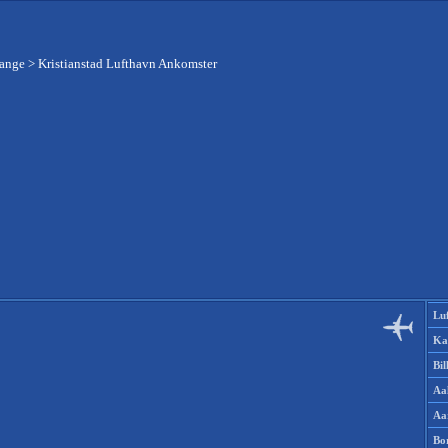
gange
>
Kristianstad Lufthavn Ankomster
Lu
Ka
Bi
Aa
Aa
Bo