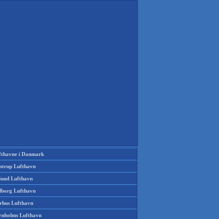
fthavne i Danmark
strup Lufthavn
llund Lufthavn
lborg Lufthavn
rhus Lufthavn
rnholms Lufthavn