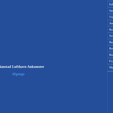
Es
Sø
Vá
Am
Ro
Ne
Ba
Br
Be
Fr
tianstad Lufthavn Ankomster
Ma
Afgange