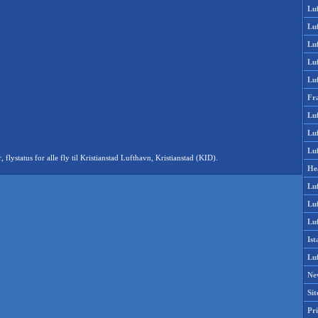
Lu
Lu
Luf
Lu
Lu
Fr
Luf
Lu
Luf
status for alle fly til Kristianstad Lufthavn, Kristianstad (KID).
He
Lu
Lu
Luf
Is
Lu
Ne
Si
Pri