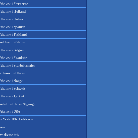
fthavne i Færøerne
fthavne i Holland
thavne i Italien
fthavne i Spanien
fthavne i Tyskland
ankfurt Lufthavn
thavne i Belgien
fthavne i Frankrig
thavne i Storbritannien
athrow Lufthavn
fthavne i Norge
fthavne i Schweiz
thavne i Tyrkiet
tanbul Lufthavn Afgange
fthavne i USA
w York JFK Lufthavn
temap
vatlivspolitik