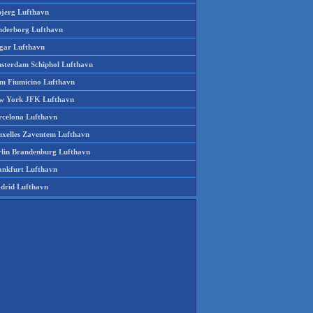
bjerg Lufthavn
nderborg Lufthavn
gar Lufthavn
sterdam Schiphol Lufthavn
m Fiumicino Lufthavn
w York JFK Lufthavn
rcelona Lufthavn
uxelles Zaventem Lufthavn
rlin Brandenburg Lufthavn
ankfurt Lufthavn
drid Lufthavn