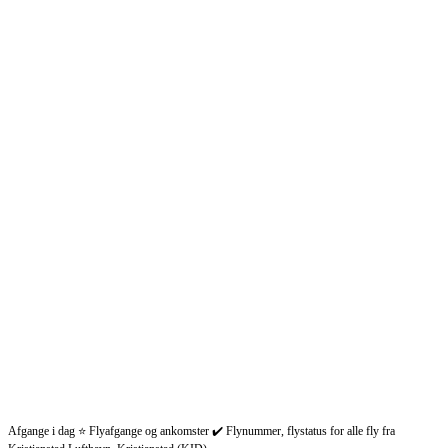
Afgange i dag ⭐ Flyafgange og ankomster ✔️ Flynummer, flystatus for alle fly fra