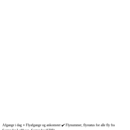
Afgange i dag ⭐ Flyafgange og ankomster ✔️ Flynummer, flystatus for alle fly fra