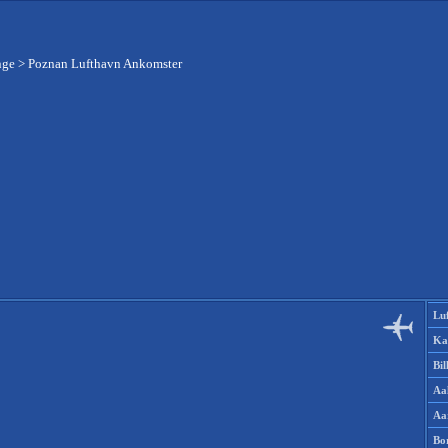
nge
>
Poznan Lufthavn Ankomster
Lu
Ka
Bi
Aa
Aa
Bo