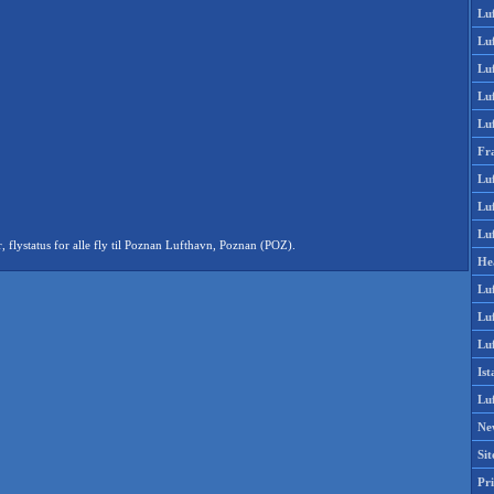
Lu
Lu
Luf
Lu
Lu
Fr
Luf
Lu
Luf
lystatus for alle fly til Poznan Lufthavn, Poznan (POZ).
He
Lu
Lu
Luf
Is
Lu
Ne
Si
Pri