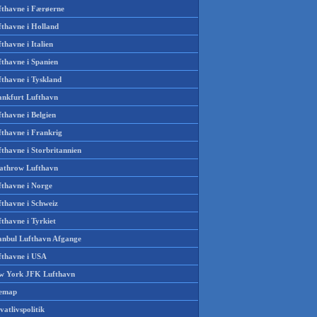
fthavne i Færøerne
fthavne i Holland
thavne i Italien
fthavne i Spanien
fthavne i Tyskland
ankfurt Lufthavn
thavne i Belgien
fthavne i Frankrig
thavne i Storbritannien
athrow Lufthavn
fthavne i Norge
fthavne i Schweiz
thavne i Tyrkiet
tanbul Lufthavn Afgange
fthavne i USA
w York JFK Lufthavn
temap
vatlivspolitik