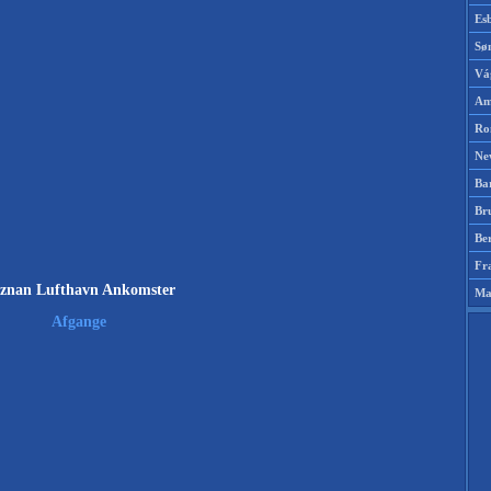
Es
Sø
Vá
Am
Ro
Ne
Ba
Br
Be
Fr
znan Lufthavn Ankomster
Ma
Afgange