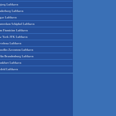
bjerg Lufthavn
nderborg Lufthavn
gar Lufthavn
sterdam Schiphol Lufthavn
m Fiumicino Lufthavn
w York JFK Lufthavn
rcelona Lufthavn
uxelles Zaventem Lufthavn
rlin Brandenburg Lufthavn
ankfurt Lufthavn
drid Lufthavn