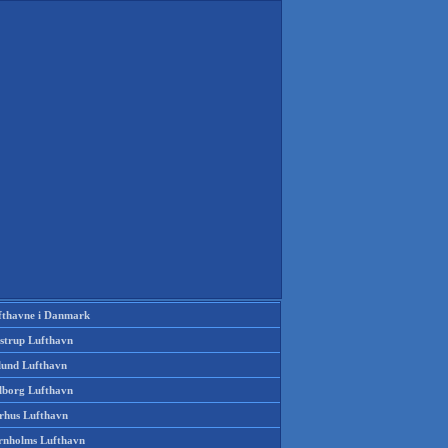
fthavne i Danmark
strup Lufthavn
llund Lufthavn
lborg Lufthavn
rhus Lufthavn
rnholms Lufthavn