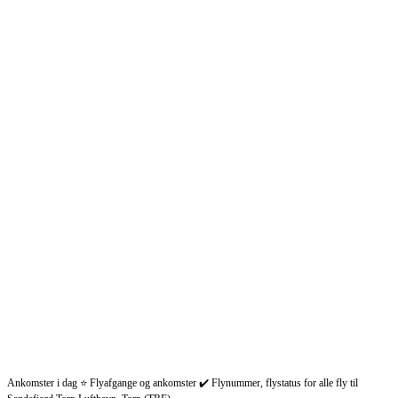
Ankomster i dag ⭐ Flyafgange og ankomster ✔️ Flynummer, flystatus for alle fly til