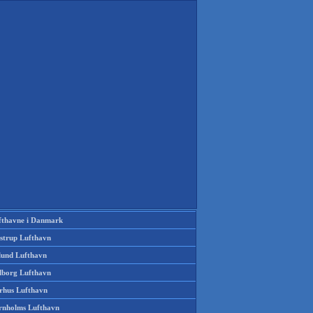
fthavne i Danmark
strup Lufthavn
llund Lufthavn
lborg Lufthavn
rhus Lufthavn
rnholms Lufthavn