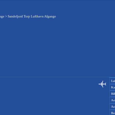
nge
>
Sandefjord Torp Lufthavn Afgange
Lu
Ka
Bi
Aa
Aa
Bo