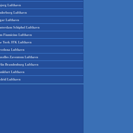
bjerg Lufthavn
nderborg Lufthavn
gar Lufthavn
sterdam Schiphol Lufthavn
m Fiumicino Lufthavn
w York JFK Lufthavn
rcelona Lufthavn
uxelles Zaventem Lufthavn
rlin Brandenburg Lufthavn
ankfurt Lufthavn
drid Lufthavn