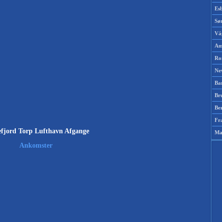
Es
Sø
Vá
Am
Ro
Ne
Ba
Br
Be
Fr
fjord Torp Lufthavn Afgange
Ma
Ankomster