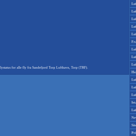
Lu
Lu
Luf
Lu
Lu
Fr
Luf
Lu
Luf
status for alle fly fra Sandefjord Torp Lufthavn, Torp (TRF).
He
Lu
Lu
Luf
Is
Lu
Ne
Si
Pri