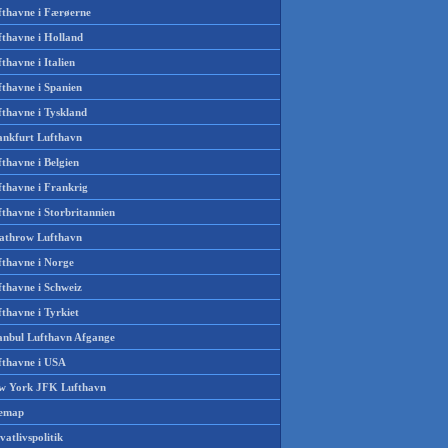
fthavne i Færøerne
fthavne i Holland
thavne i Italien
fthavne i Spanien
fthavne i Tyskland
ankfurt Lufthavn
thavne i Belgien
fthavne i Frankrig
thavne i Storbritannien
athrow Lufthavn
fthavne i Norge
fthavne i Schweiz
thavne i Tyrkiet
tanbul Lufthavn Afgange
fthavne i USA
w York JFK Lufthavn
temap
vatlivspolitik