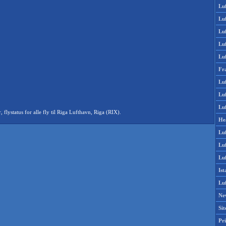
Lu
Lu
Luf
Lu
Lu
Fr
Luf
Lu
Luf
ystatus for alle fly til Riga Lufthavn, Riga (RIX).
He
Lu
Lu
Luf
Is
Lu
Ne
Si
Pri