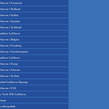
fthavne i Færøerne
fthavne i Holland
thavne i Italien
fthavne i Spanien
fthavne i Tyskland
ankfurt Lufthavn
thavne i Belgien
fthavne i Frankrig
thavne i Storbritannien
athrow Lufthavn
fthavne i Norge
fthavne i Schweiz
thavne i Tyrkiet
tanbul Lufthavn Afgange
fthavne i USA
w York JFK Lufthavn
temap
vatlivspolitik