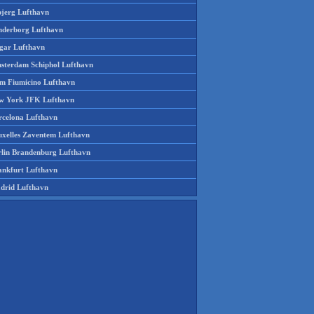
bjerg Lufthavn
nderborg Lufthavn
gar Lufthavn
sterdam Schiphol Lufthavn
m Fiumicino Lufthavn
w York JFK Lufthavn
rcelona Lufthavn
uxelles Zaventem Lufthavn
rlin Brandenburg Lufthavn
ankfurt Lufthavn
drid Lufthavn