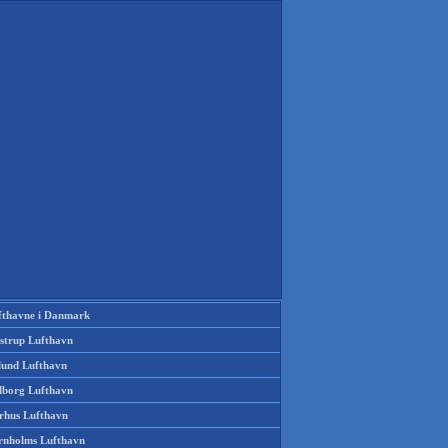
fthavne i Danmark
strup Lufthavn
llund Lufthavn
lborg Lufthavn
rhus Lufthavn
rnholms Lufthavn