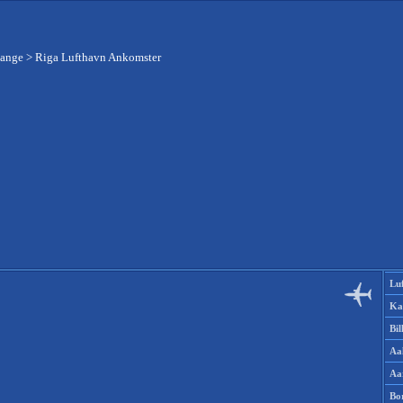
gange
>
Riga Lufthavn Ankomster
Lu
Ka
Bi
Aa
Aa
Bo