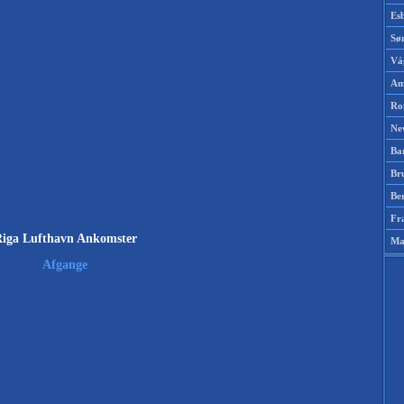
Es
Sø
Vá
Am
Ro
Ne
Ba
Br
Be
Fr
iga Lufthavn Ankomster
Ma
Afgange