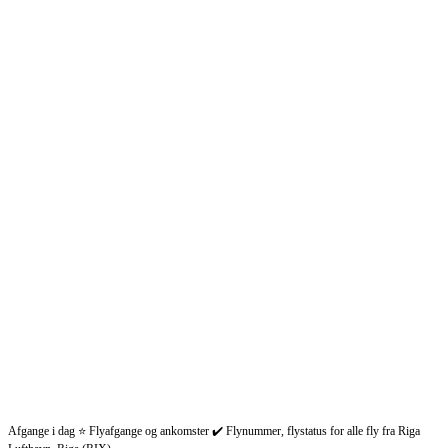
Afgange i dag ⭐ Flyafgange og ankomster ✔️ Flynummer, flystatus for alle fly fra Riga