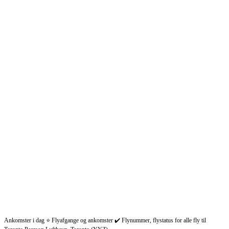
Ankomster i dag ⭐ Flyafgange og ankomster ✔️ Flynummer, flystatus for alle fly til