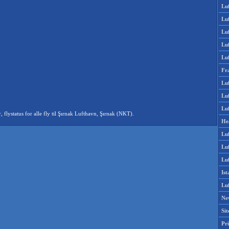
Lu
Lu
Luf
Lu
Lu
Fr
Luf
Lu
Luf
ystatus for alle fly til Şırnak Lufthavn, Şırnak (NKT).
He
Lu
Lu
Luf
Is
Lu
Ne
Si
Pri