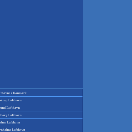
fthavne i Danmark
strup Lufthavn
llund Lufthavn
lborg Lufthavn
rhus Lufthavn
rnholms Lufthavn