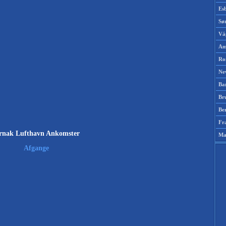
Es
Sø
Vá
Am
Ro
Ne
Ba
Br
Be
Fr
rnak Lufthavn Ankomster
Ma
Afgange