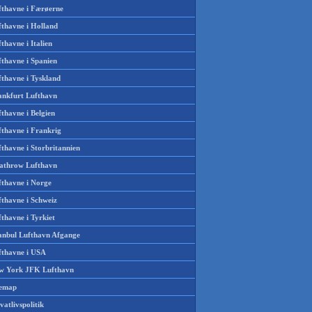
fthavne i Færøerne
fthavne i Holland
thavne i Italien
fthavne i Spanien
fthavne i Tyskland
ankfurt Lufthavn
thavne i Belgien
fthavne i Frankrig
thavne i Storbritannien
athrow Lufthavn
fthavne i Norge
fthavne i Schweiz
thavne i Tyrkiet
tanbul Lufthavn Afgange
fthavne i USA
w York JFK Lufthavn
temap
vatlivspolitik