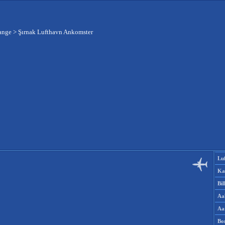
ange
>
Şırnak Lufthavn Ankomster
Lu
Ka
Bi
Aa
Aa
Bo