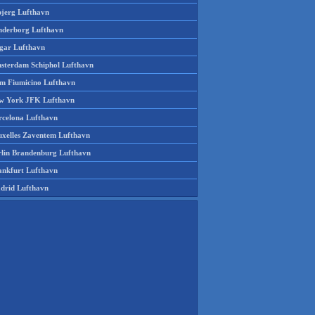
bjerg Lufthavn
nderborg Lufthavn
gar Lufthavn
sterdam Schiphol Lufthavn
m Fiumicino Lufthavn
w York JFK Lufthavn
rcelona Lufthavn
uxelles Zaventem Lufthavn
rlin Brandenburg Lufthavn
ankfurt Lufthavn
drid Lufthavn