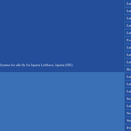
Lu
Lu
Luf
Lu
Lu
Fr
Luf
Lu
Luf
atus for alle fly fra Isparta Lufthavn, Isparta (ISE).
He
Lu
Lu
Luf
Is
Lu
Ne
Si
Pri