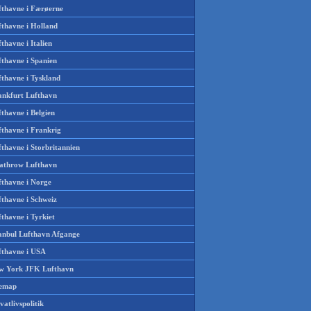
fthavne i Færøerne
fthavne i Holland
thavne i Italien
fthavne i Spanien
fthavne i Tyskland
ankfurt Lufthavn
thavne i Belgien
fthavne i Frankrig
thavne i Storbritannien
athrow Lufthavn
fthavne i Norge
fthavne i Schweiz
thavne i Tyrkiet
tanbul Lufthavn Afgange
fthavne i USA
w York JFK Lufthavn
temap
vatlivspolitik