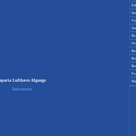
Es
Sø
Vá
Am
Ro
Ne
Ba
Br
Be
Fr
Isparta Lufthavn Afgange
Ma
Ankomster