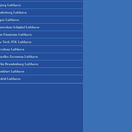
bjerg Lufthavn
nderborg Lufthavn
gar Lufthavn
sterdam Schiphol Lufthavn
m Fiumicino Lufthavn
w York JFK Lufthavn
rcelona Lufthavn
uxelles Zaventem Lufthavn
rlin Brandenburg Lufthavn
ankfurt Lufthavn
drid Lufthavn