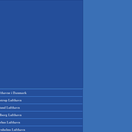
fthavne i Danmark
strup Lufthavn
llund Lufthavn
lborg Lufthavn
rhus Lufthavn
rnholms Lufthavn