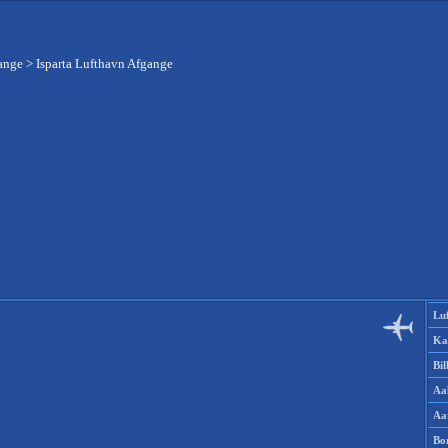
ange
>
Isparta Lufthavn Afgange
Lu
Ka
Bi
Aa
Aa
Bo