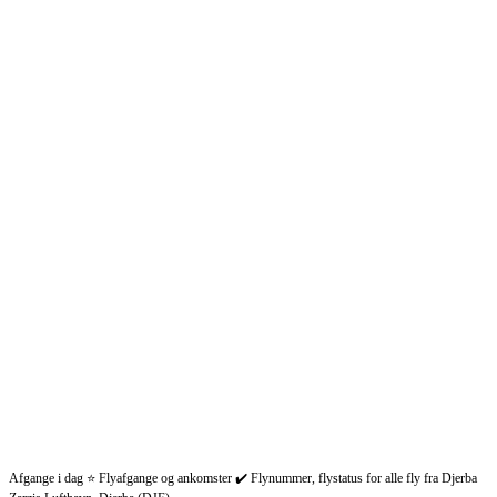
Afgange i dag ⭐ Flyafgange og ankomster ✔️ Flynummer, flystatus for alle fly fra Djerba