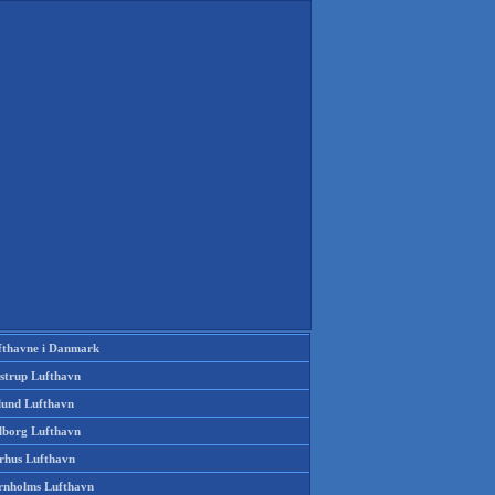
fthavne i Danmark
strup Lufthavn
llund Lufthavn
lborg Lufthavn
rhus Lufthavn
rnholms Lufthavn