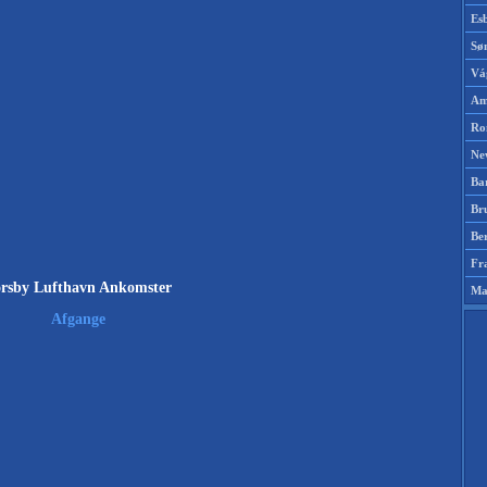
Es
Sø
Vá
Am
Ro
Ne
Ba
Br
Be
Fr
rsby Lufthavn Ankomster
Ma
Afgange