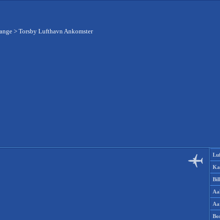
gange
>
Torsby Lufthavn Ankomster
Lu
Ka
Bi
Aa
Aa
Bo