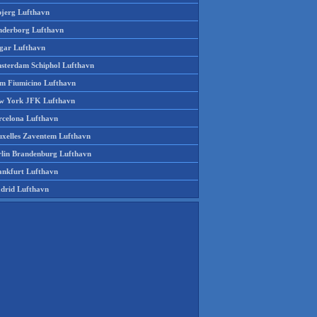
bjerg Lufthavn
nderborg Lufthavn
gar Lufthavn
sterdam Schiphol Lufthavn
m Fiumicino Lufthavn
w York JFK Lufthavn
rcelona Lufthavn
uxelles Zaventem Lufthavn
rlin Brandenburg Lufthavn
ankfurt Lufthavn
drid Lufthavn