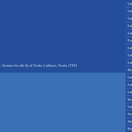
Lu
Lu
Luf
Lu
Lu
Fr
Luf
Lu
Luf
lystatus for alle fly til Torsby Lufthavn, Torsby (TYF).
He
Lu
Lu
Luf
Is
Lu
Ne
Si
Pri