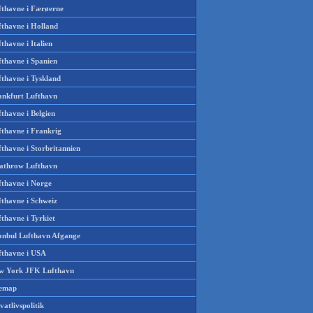
fthavne i Færøerne
fthavne i Holland
thavne i Italien
fthavne i Spanien
fthavne i Tyskland
ankfurt Lufthavn
thavne i Belgien
fthavne i Frankrig
thavne i Storbritannien
athrow Lufthavn
fthavne i Norge
fthavne i Schweiz
thavne i Tyrkiet
tanbul Lufthavn Afgange
fthavne i USA
w York JFK Lufthavn
temap
vatlivspolitik