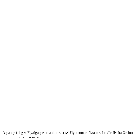
Afgange i dag ⭐ Flyafgange og ankomster ✔️ Flynummer, flystatus for alle fly fra Örebro