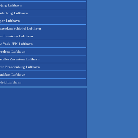
bjerg Lufthavn
nderborg Lufthavn
gar Lufthavn
sterdam Schiphol Lufthavn
m Fiumicino Lufthavn
w York JFK Lufthavn
rcelona Lufthavn
uxelles Zaventem Lufthavn
rlin Brandenburg Lufthavn
ankfurt Lufthavn
drid Lufthavn