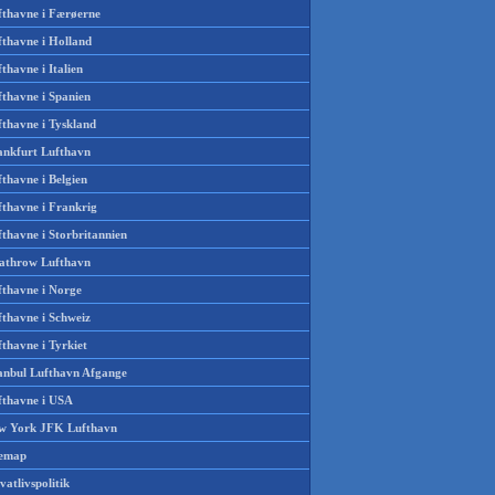
fthavne i Færøerne
fthavne i Holland
thavne i Italien
fthavne i Spanien
fthavne i Tyskland
ankfurt Lufthavn
thavne i Belgien
fthavne i Frankrig
thavne i Storbritannien
athrow Lufthavn
fthavne i Norge
fthavne i Schweiz
thavne i Tyrkiet
tanbul Lufthavn Afgange
fthavne i USA
w York JFK Lufthavn
temap
vatlivspolitik