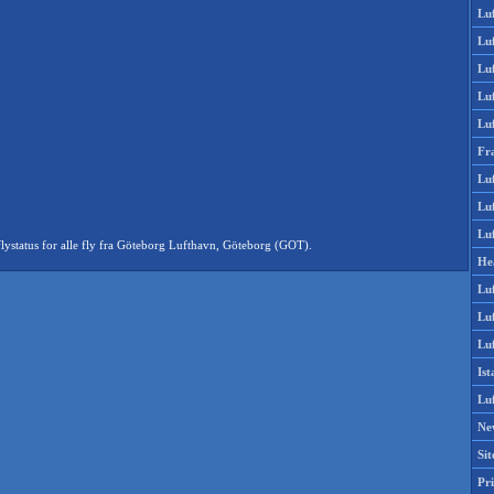
Lu
Lu
Luf
Lu
Lu
Fr
Luf
Lu
Luf
ystatus for alle fly fra Göteborg Lufthavn, Göteborg (GOT).
He
Lu
Lu
Luf
Is
Lu
Ne
Si
Pri