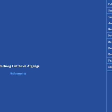
Es
Sø
Vá
Am
Ro
Ne
Ba
Br
Be
Fr
öteborg Lufthavn Afgange
Ma
Ankomster