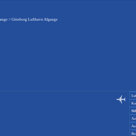
gange
>
Göteborg Lufthavn Afgange
Lu
Ka
Bi
Aa
Aa
Bo