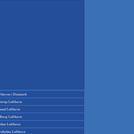
fthavne i Danmark
strup Lufthavn
llund Lufthavn
lborg Lufthavn
rhus Lufthavn
rnholms Lufthavn