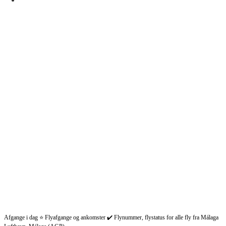
Afgange i dag ⭐ Flyafgange og ankomster ✔️ Flynummer, flystatus for alle fly fra Málaga