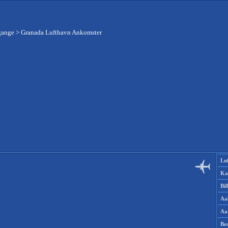
gange
>
Granada Lufthavn Ankomster
Lu
Ka
Bi
Aa
Aa
Bo