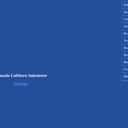
Es
Sø
Vá
Am
Ro
Ne
Ba
Br
Be
Fr
anada Lufthavn Ankomster
Ma
Afgange