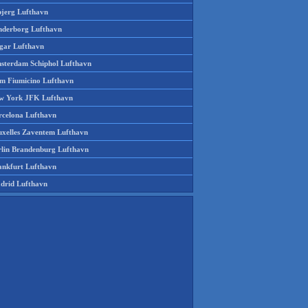
bjerg Lufthavn
nderborg Lufthavn
gar Lufthavn
sterdam Schiphol Lufthavn
m Fiumicino Lufthavn
w York JFK Lufthavn
rcelona Lufthavn
uxelles Zaventem Lufthavn
rlin Brandenburg Lufthavn
ankfurt Lufthavn
drid Lufthavn