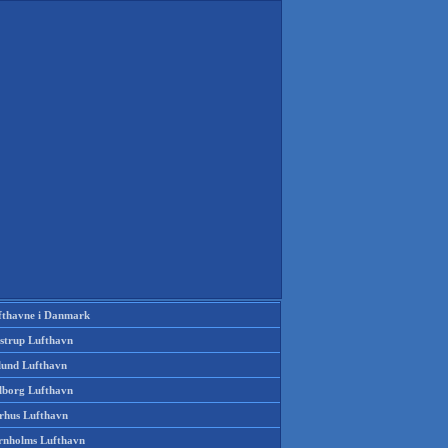
fthavne i Danmark
strup Lufthavn
llund Lufthavn
lborg Lufthavn
rhus Lufthavn
rnholms Lufthavn