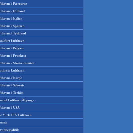
fthavne i Færøerne
fthavne i Holland
thavne i Italien
fthavne i Spanien
fthavne i Tyskland
ankfurt Lufthavn
thavne i Belgien
fthavne i Frankrig
thavne i Storbritannien
athrow Lufthavn
fthavne i Norge
fthavne i Schweiz
thavne i Tyrkiet
tanbul Lufthavn Afgange
fthavne i USA
w York JFK Lufthavn
temap
vatlivspolitik