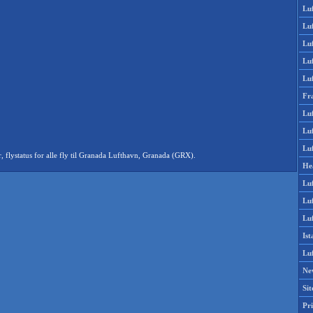
Lu
Lu
Luf
Lu
Lu
Fr
Luf
Lu
Luf
lystatus for alle fly til Granada Lufthavn, Granada (GRX).
He
Lu
Lu
Luf
Is
Lu
Ne
Si
Pri