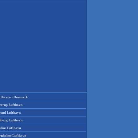
fthavne i Danmark
strup Lufthavn
llund Lufthavn
lborg Lufthavn
rhus Lufthavn
rnholms Lufthavn