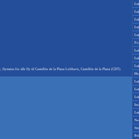
Lu
Lu
Luf
Lu
Lu
Fr
Luf
Lu
Luf
status for alle fly til Castellón de la Plana Lufthavn, Castellón de la Plana (CDT).
He
Lu
Lu
Luf
Is
Lu
Ne
Si
Pri