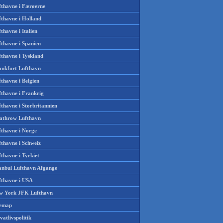
fthavne i Færøerne
fthavne i Holland
thavne i Italien
fthavne i Spanien
fthavne i Tyskland
ankfurt Lufthavn
thavne i Belgien
fthavne i Frankrig
thavne i Storbritannien
athrow Lufthavn
fthavne i Norge
fthavne i Schweiz
thavne i Tyrkiet
tanbul Lufthavn Afgange
fthavne i USA
w York JFK Lufthavn
temap
vatlivspolitik