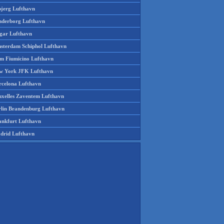
bjerg Lufthavn
nderborg Lufthavn
gar Lufthavn
sterdam Schiphol Lufthavn
m Fiumicino Lufthavn
w York JFK Lufthavn
rcelona Lufthavn
uxelles Zaventem Lufthavn
rlin Brandenburg Lufthavn
ankfurt Lufthavn
drid Lufthavn