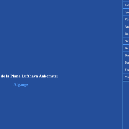
Es
Sø
Vá
Am
Ro
Ne
Ba
Br
Be
Fr
n de la Plana Lufthavn Ankomster
Ma
Afgange