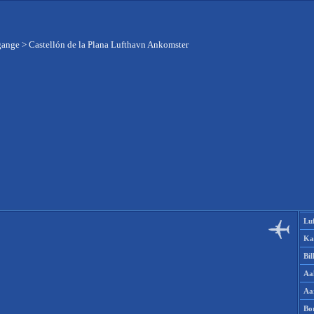
gange
>
Castellón de la Plana Lufthavn Ankomster
Lu
Ka
Bi
Aa
Aa
Bo