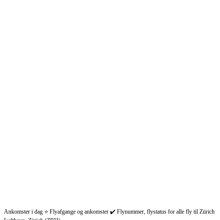
Ankomster i dag ⭐ Flyafgange og ankomster ✔️ Flynummer, flystatus for alle fly til Zürich