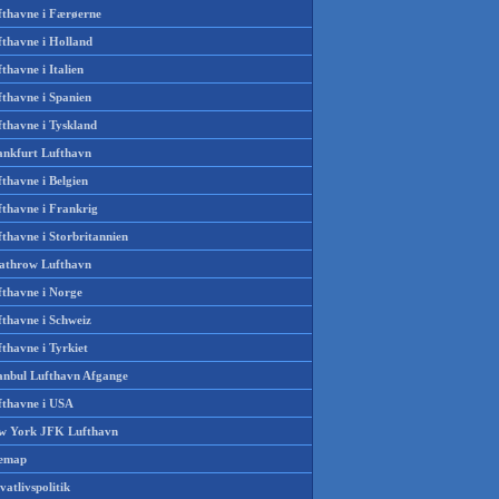
fthavne i Færøerne
fthavne i Holland
thavne i Italien
fthavne i Spanien
fthavne i Tyskland
ankfurt Lufthavn
thavne i Belgien
fthavne i Frankrig
thavne i Storbritannien
athrow Lufthavn
fthavne i Norge
fthavne i Schweiz
thavne i Tyrkiet
tanbul Lufthavn Afgange
fthavne i USA
w York JFK Lufthavn
temap
vatlivspolitik