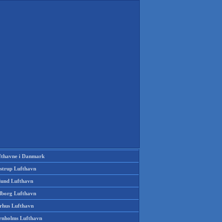
fthavne i Danmark
strup Lufthavn
llund Lufthavn
lborg Lufthavn
rhus Lufthavn
rnholms Lufthavn