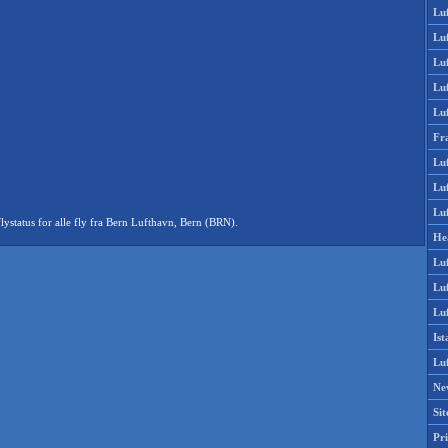
Lu
Lu
Luf
Lu
Lu
Fr
Luf
Lu
Luf
status for alle fly fra Bern Lufthavn, Bern (BRN).
He
Lu
Lu
Luf
Is
Lu
Ne
Si
Pri