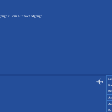
gange
>
Bern Lufthavn Afgange
Lu
Ka
Bi
Aa
Aa
Bo