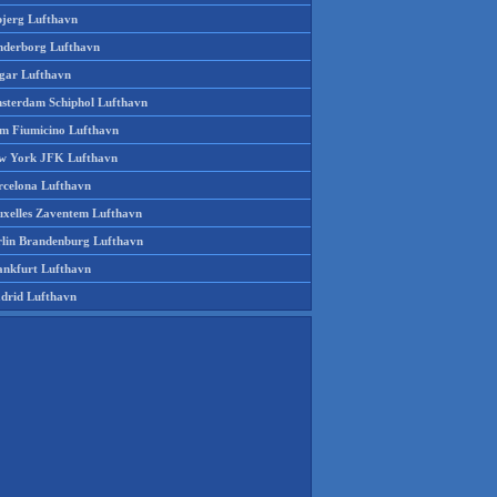
bjerg Lufthavn
nderborg Lufthavn
gar Lufthavn
sterdam Schiphol Lufthavn
m Fiumicino Lufthavn
w York JFK Lufthavn
rcelona Lufthavn
uxelles Zaventem Lufthavn
rlin Brandenburg Lufthavn
ankfurt Lufthavn
drid Lufthavn