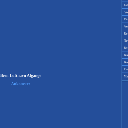
Es
Sø
Vá
Am
Ro
Ne
Ba
Br
Be
Fr
Bern Lufthavn Afgange
Ma
Ankomster