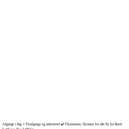
Afgange i dag ⭐ Flyafgange og ankomster ✔️ Flynummer, flystatus for alle fly fra Basel