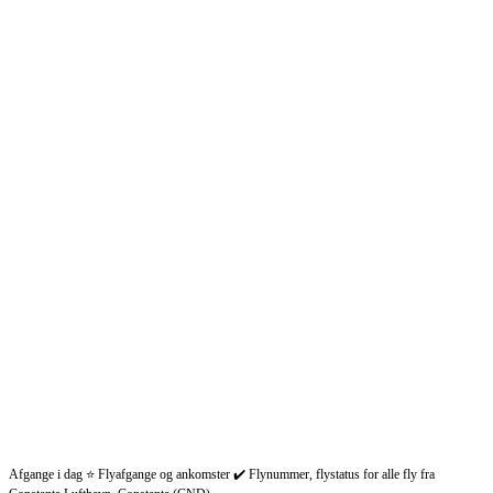
Afgange i dag ⭐ Flyafgange og ankomster ✔️ Flynummer, flystatus for alle fly fra