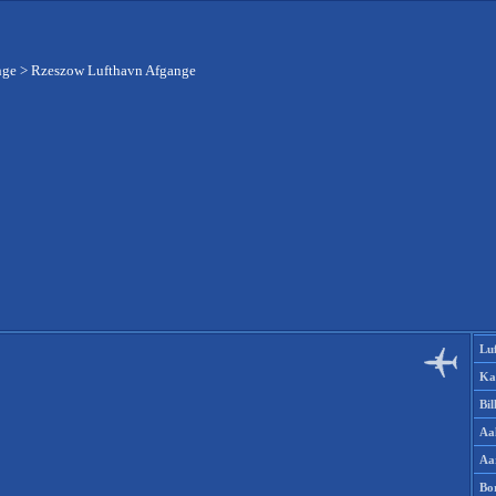
nge
>
Rzeszow Lufthavn Afgange
Lu
Ka
Bi
Aa
Aa
Bo