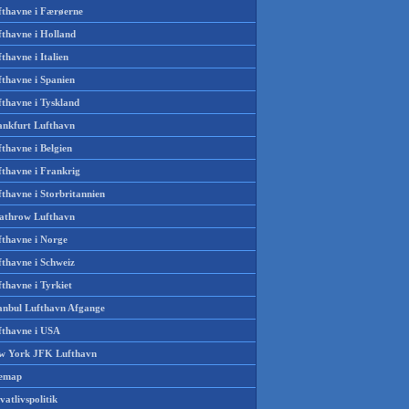
fthavne i Færøerne
fthavne i Holland
thavne i Italien
fthavne i Spanien
fthavne i Tyskland
ankfurt Lufthavn
thavne i Belgien
fthavne i Frankrig
thavne i Storbritannien
athrow Lufthavn
fthavne i Norge
fthavne i Schweiz
thavne i Tyrkiet
tanbul Lufthavn Afgange
fthavne i USA
w York JFK Lufthavn
temap
vatlivspolitik