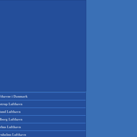
fthavne i Danmark
strup Lufthavn
llund Lufthavn
lborg Lufthavn
rhus Lufthavn
rnholms Lufthavn