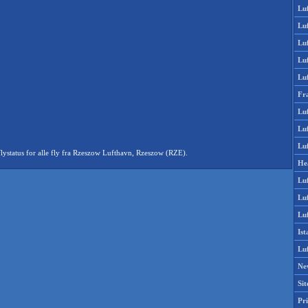
Lu
Lu
Luf
Lu
Lu
Fr
Luf
Lu
Luf
ystatus for alle fly fra Rzeszow Lufthavn, Rzeszow (RZE).
He
Lu
Lu
Luf
Is
Lu
Ne
Si
Pri