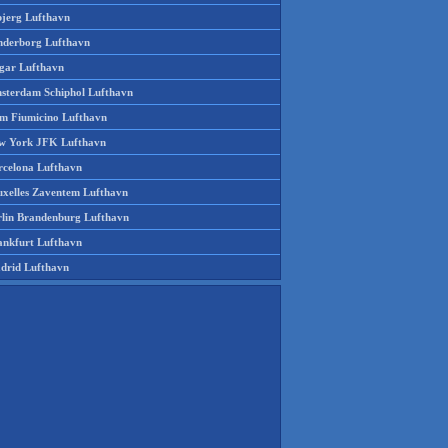
bjerg Lufthavn
nderborg Lufthavn
gar Lufthavn
sterdam Schiphol Lufthavn
m Fiumicino Lufthavn
w York JFK Lufthavn
rcelona Lufthavn
uxelles Zaventem Lufthavn
rlin Brandenburg Lufthavn
ankfurt Lufthavn
drid Lufthavn