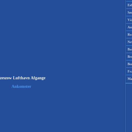
Es
Sø
Vá
Am
Ro
Ne
Ba
Br
Be
Fr
zeszow Lufthavn Afgange
Ma
Ankomster