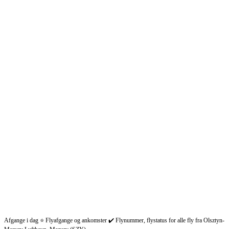
Afgange i dag ⭐ Flyafgange og ankomster ✔️ Flynummer, flystatus for alle fly fra Olsztyn-