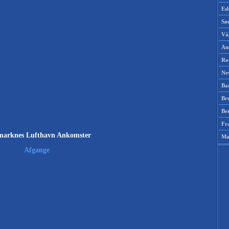
Es
Sø
Vá
Am
Ro
Ne
Ba
Br
Be
Fr
marknes Lufthavn Ankomster
Ma
Afgange