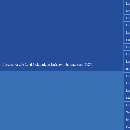
Lu
Lu
Luf
Lu
Lu
Fr
Luf
Lu
Luf
flystatus for alle fly til Stokmarknes Lufthavn, Stokmarknes (SKN).
He
Lu
Lu
Luf
Is
Lu
Ne
Si
Pri