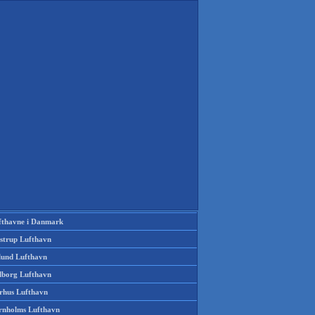
fthavne i Danmark
strup Lufthavn
llund Lufthavn
lborg Lufthavn
rhus Lufthavn
rnholms Lufthavn