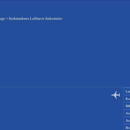
nge
>
Stokmarknes Lufthavn Ankomster
Lu
Ka
Bi
Aa
Aa
Bo