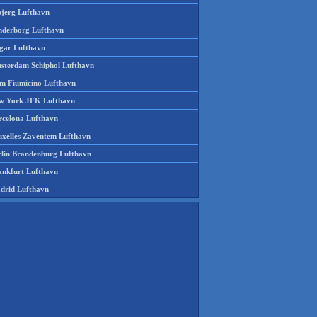
bjerg Lufthavn
nderborg Lufthavn
gar Lufthavn
sterdam Schiphol Lufthavn
m Fiumicino Lufthavn
w York JFK Lufthavn
rcelona Lufthavn
uxelles Zaventem Lufthavn
rlin Brandenburg Lufthavn
ankfurt Lufthavn
drid Lufthavn