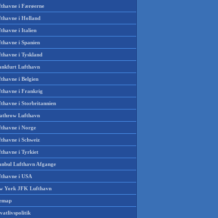
fthavne i Færøerne
fthavne i Holland
thavne i Italien
fthavne i Spanien
fthavne i Tyskland
ankfurt Lufthavn
thavne i Belgien
fthavne i Frankrig
thavne i Storbritannien
athrow Lufthavn
fthavne i Norge
fthavne i Schweiz
thavne i Tyrkiet
tanbul Lufthavn Afgange
fthavne i USA
w York JFK Lufthavn
temap
vatlivspolitik