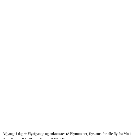
Afgange i dag ⭐ Flyafgange og ankomster ✔️ Flynummer, flystatus for alle fly fra Mo i