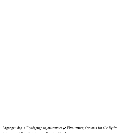
Afgange i dag ⭐ Flyafgange og ankomster ✔️ Flynummer, flystatus for alle fly fra